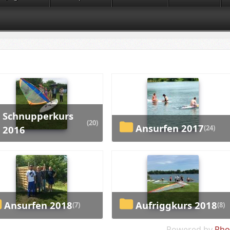
Schnupperkurs
(20)
Ansurfen 2017
(24)
2016
Ansurfen 2018
Aufriggkurs 2018
(7)
(8)
Powered by
Pho