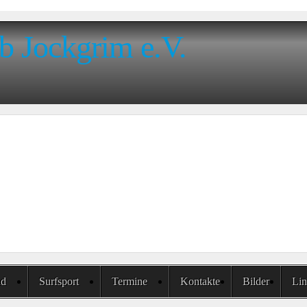
b Jockgrim e.V.
nd
Surfsport
Termine
Kontakte
Bilder
Lin