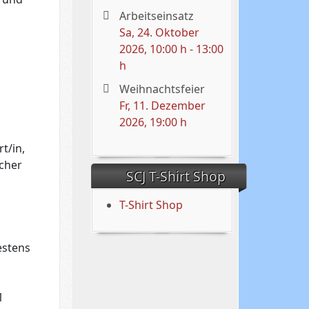
Arbeitseinsatz
Sa, 24. Oktober
2026
, 10:00 h
-
13:00
h
Weihnachtsfeier
Fr, 11. Dezember
2026
, 19:00 h
t/in,
scher
SCJ T-Shirt Shop
T-Shirt Shop
estens
1