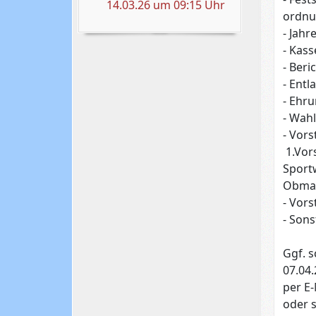
14.03.26 um 09:15 Uhr
ordnu
- Jahr
- Kas
- Ber
- Entl
- Ehr
- Wahl
- Vor
1.Vors
Sportw
Obman
- Vor
- Sons
Ggf. s
07.04
per E
oder s