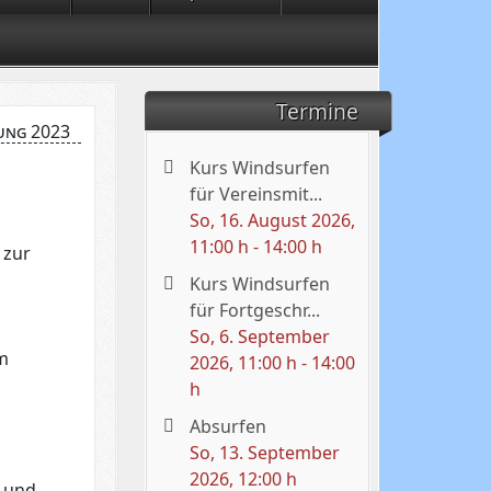
Termine
ung 2023
Kurs Windsurfen
für Vereinsmit...
So, 16. August 2026
,
11:00 h
-
14:00 h
 zur
Kurs Windsurfen
für Fortgeschr...
So, 6. September
im
2026
, 11:00 h
-
14:00
h
Absurfen
So, 13. September
2026
, 12:00 h
g und