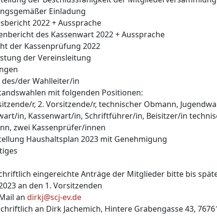
ngsgemäßer Einladung
esbericht 2022 + Aussprache
senbericht des Kassenwart 2022 + Aussprache
icht der Kassenprüfung 2022
astung der Vereinsleitung
ungen
 des/der Wahlleiter/in
standswahlen mit folgenden Positionen:
itzende/r, 2. Vorsitzende/r, technischer Obmann, Jugendwar
art/in, Kassenwart/in, Schriftführer/in, Beisitzer/in techni
n, zwei Kassenprüfer/innen
stellung Haushaltsplan 2023 mit Genehmigung
tiges
chriftlich eingereichte Anträge der Mitglieder bitte bis spät
.2023 an den 1. Vorsitzenden
-Mail an
dirkj@scj-ev.de
chriftlich an Dirk Jachemich, Hintere Grabengasse 43, 7676