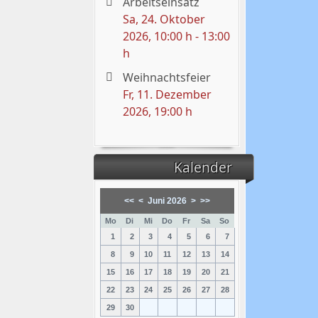
Arbeitseinsatz
Sa, 24. Oktober
2026
, 10:00 h
-
13:00
h
Weihnachtsfeier
Fr, 11. Dezember
2026
, 19:00 h
Kalender
<<
<
Juni 2026
>
>>
Mo
Di
Mi
Do
Fr
Sa
So
1
2
3
4
5
6
7
8
9
10
11
12
13
14
15
16
17
18
19
20
21
22
23
24
25
26
27
28
29
30