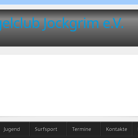
elclub Jockgrim e.V.
Jugend
Surfsport
Termine
Kontakte