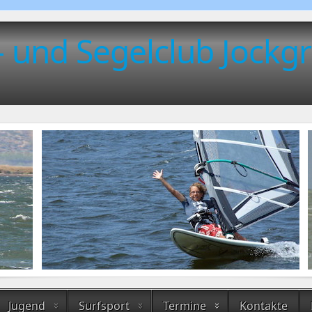
- und Segelclub Jockgr
Jugend
Surfsport
Termine
Kontakte